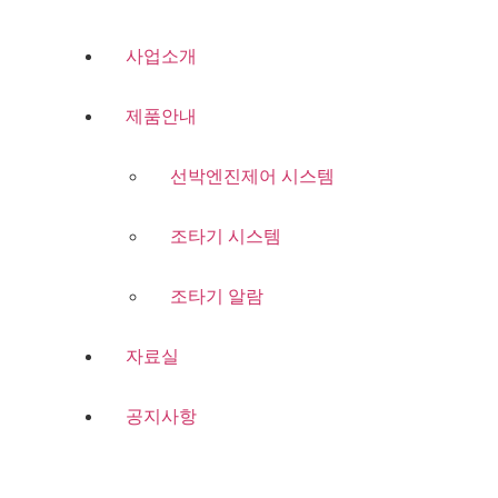
콘
텐
사업소개
츠
로
제품안내
건
너
뛰
선박엔진제어 시스템
기
조타기 시스템
조타기 알람
자료실
공지사항