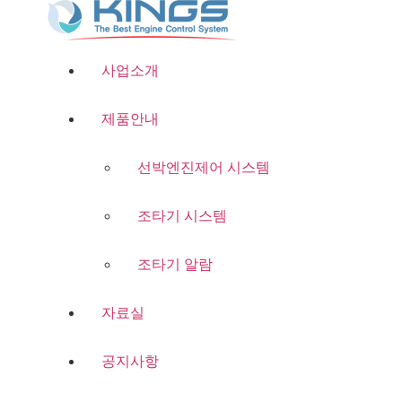
콘
텐
츠
사업소개
로
건
너
제품안내
뛰
기
선박엔진제어 시스템
조타기 시스템
조타기 알람
자료실
공지사항